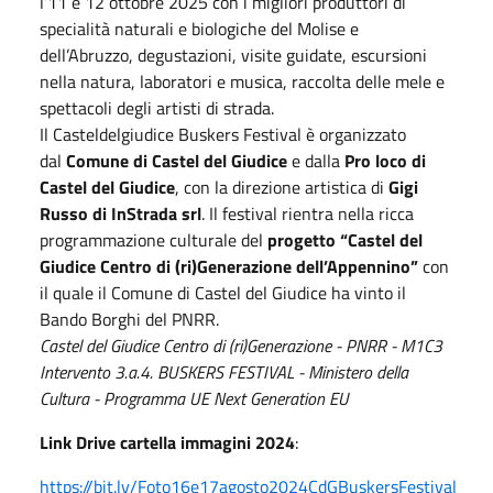
l’11 e 12 ottobre 2025 con i migliori produttori di
specialità naturali e biologiche del Molise e
dell’Abruzzo, degustazioni, visite guidate, escursioni
nella natura, laboratori e musica, raccolta delle mele e
spettacoli degli artisti di strada.
Il Casteldelgiudice Buskers Festival è organizzato
dal
Comune di Castel del Giudice
e dalla
Pro loco di
Castel del Giudice
, con la direzione artistica di
Gigi
Russo di InStrada srl
. Il festival rientra nella ricca
programmazione culturale del
progetto “Castel del
Giudice Centro di (ri)Generazione dell’Appennino”
con
il quale il Comune di Castel del Giudice ha vinto il
Bando Borghi del PNRR.
Castel del Giudice Centro di (ri)Generazione - PNRR - M1C3
Intervento 3.a.4. BUSKERS FESTIVAL - Ministero della
Cultura - Programma UE Next Generation EU
Link Drive cartella immagini 2024
:
https://bit.ly/Foto16e17agosto2024CdGBuskersFestival