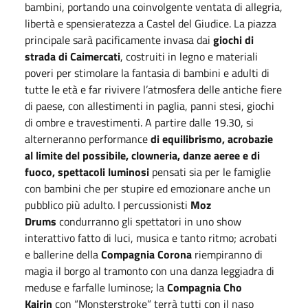
bambini, portando una coinvolgente ventata di allegria,
libertà e spensieratezza a Castel del Giudice. La piazza
principale sarà pacificamente invasa dai
giochi di
strada di Caimercati
, costruiti in legno e materiali
poveri per stimolare la fantasia di bambini e adulti di
tutte le età e far rivivere l’atmosfera delle antiche fiere
di paese, con allestimenti in paglia, panni stesi, giochi
di ombre e travestimenti. A partire dalle 19.30, si
alterneranno performance
di equilibrismo, acrobazie
al limite del possibile, clowneria, danze aeree e di
fuoco, spettacoli luminosi
pensati sia per le famiglie
con bambini che per stupire ed emozionare anche un
pubblico più adulto. I percussionisti
Moz
Drums
condurranno gli spettatori in uno show
interattivo fatto di luci, musica e tanto ritmo; acrobati
e ballerine della
Compagnia Corona
riempiranno di
magia il borgo al tramonto con una danza leggiadra di
meduse e farfalle luminose; la
Compagnia Cho
Kairin
con “Monsterstroke” terrà tutti con il naso