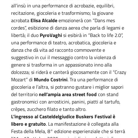
all’insù in una performance di acrobazie, equilibri,
recitazione, giocoleria e trasformismo; la giovane
acrobata
Elisa Alcalde
emozionerà con “Dans mes
cordes”, esibizione di danza aerea che parla di legami e
libertà; il duo
PyroVaghi
si esibirà in “Back to life 2.0”,
una performance di teatro, acrobatica, giocoleria e
danza che dà vita ad racconto commovente e
suggestivo in cui il messaggio contro la violenza di
genere si trasforma in un appassionato inno alla
dolcezza; si riderà e canterà giocosamente con il “Crazy
Mozart” di
Mundo Costrini
. Tra una performance di
giocoleria e l’altra, si potranno gustare i miglior sapori
del territorio
nell’ampia area street food
con stand
gastronomici con arrosticini, panini, piatti al tartufo,
crêpes, zucchero filato e tanto altro.
L’ingresso al Casteldelgiudice Buskers Festival è
libero e gratuito
. La manifestazione è collegata alla
Festa della Mela, 8° edizione esperienziale che si terrà