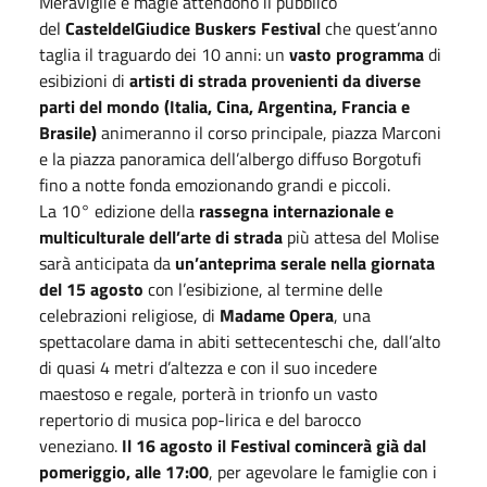
Meraviglie e magie attendono il pubblico
del
CasteldelGiudice Buskers Festival
che quest’anno
taglia il traguardo dei 10 anni: un
vasto programma
di
esibizioni di
artisti di strada provenienti da diverse
parti del mondo (Italia, Cina, Argentina, Francia e
Brasile)
animeranno il corso principale, piazza Marconi
e la piazza panoramica dell’albergo diffuso Borgotufi
fino a notte fonda emozionando grandi e piccoli.
La 10° edizione della
rassegna internazionale
e
multiculturale dell’arte di strada
più attesa del Molise
sarà anticipata da
un’anteprima serale nella giornata
del 15 agosto
con l’esibizione, al termine delle
celebrazioni religiose, di
Madame Opera
, una
spettacolare dama in abiti settecenteschi che, dall’alto
di quasi 4 metri d’altezza e con il suo incedere
maestoso e regale, porterà in trionfo un vasto
repertorio di musica pop-lirica e del barocco
veneziano.
Il 16 agosto il Festival comincerà già dal
pomeriggio, alle 17:00
, per agevolare le famiglie con i