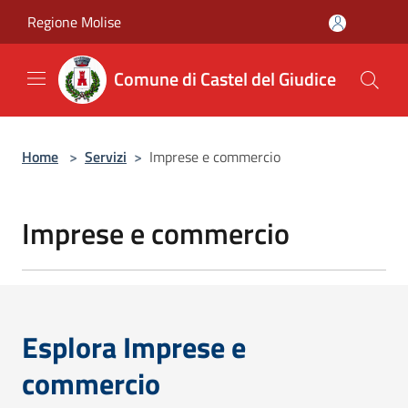
Salta al contenuto principale
Regione Molise
Comune di Castel del Giudice
Home
>
Servizi
>
Imprese e commercio
Imprese e commercio
Esplora Imprese e
commercio