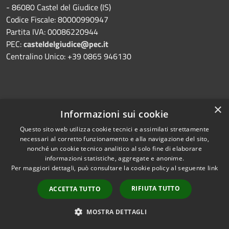
- 86080 Castel del Giudice (IS)
Codice Fiscale: 80000990947
Partita IVA: 00086220944
PEC:
casteldelgiudice@pec.it
Centralino Unico: +39 0865 946130
×
Informazioni sui cookie
Prenotazione appuntamento
Questo sito web utilizza cookie tecnici e assimilati strettamente
Segnalazione disservizio
necessari al corretto funzionamento e alla navigazione del sito,
nonché un cookie tecnico analitico al solo fine di elaborare
Leggi le FAQ
informazioni statistiche, aggregate e anonime.
Per maggiori dettagli, può consultare la cookie policy al seguente
link
Richiesta assistenza
RIFIUTA TUTTO
ACCETTA TUTTO
MOSTRA DETTAGLI