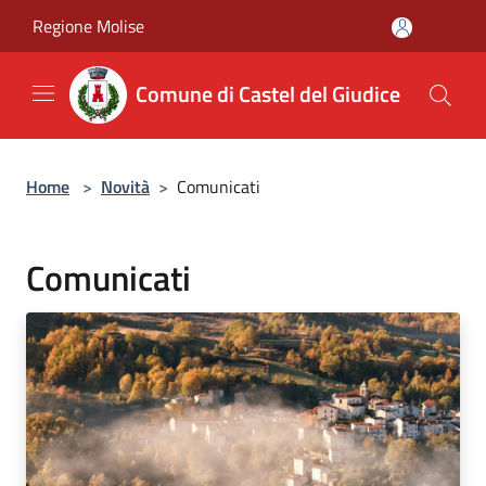
Salta al contenuto principale
Regione Molise
Comune di Castel del Giudice
Home
>
Novità
>
Comunicati
Comunicati