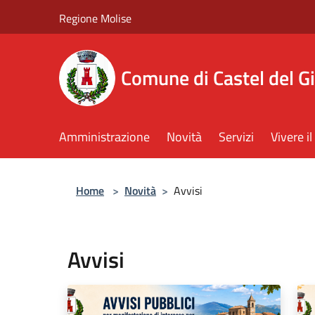
Salta al contenuto principale
Regione Molise
Comune di Castel del G
Amministrazione
Novità
Servizi
Vivere 
Home
>
Novità
>
Avvisi
Avvisi