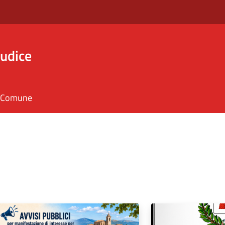
iudice
il Comune