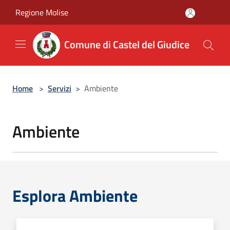
Salta al contenuto principale
Regione Molise
Comune di Castel del Giudice
Home
>
Servizi
>
Ambiente
Ambiente
Esplora Ambiente