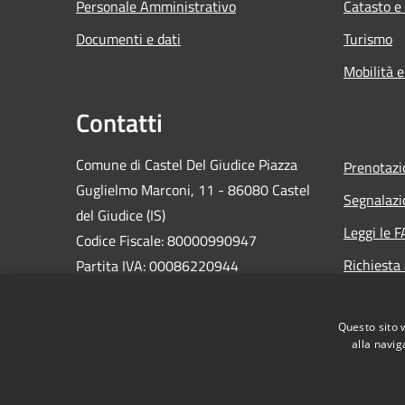
Personale Amministrativo
Catasto e
Documenti e dati
Turismo
Mobilità e
Contatti
Comune di Castel Del Giudice Piazza
Prenotaz
Guglielmo Marconi, 11 - 86080 Castel
Segnalazi
del Giudice (IS)
Leggi le 
Codice Fiscale: 80000990947
Richiesta
Partita IVA: 00086220944
PEC:
casteldelgiudice@pec.it
Centralino Unico: +39 0865 946130
Questo sito 
alla navig