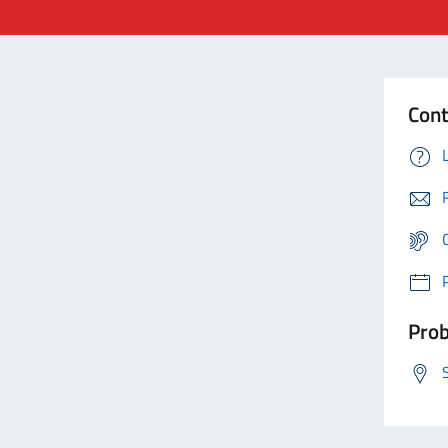
Cont
Prob