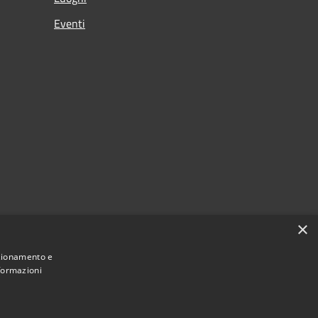
Eventi
×
nzionamento e
nformazioni