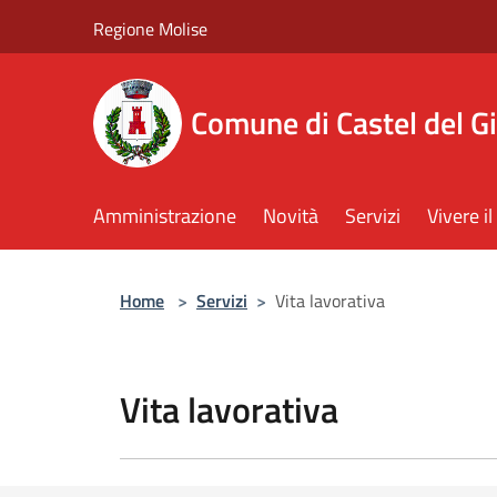
Salta al contenuto principale
Regione Molise
Comune di Castel del G
Amministrazione
Novità
Servizi
Vivere 
Home
>
Servizi
>
Vita lavorativa
Vita lavorativa