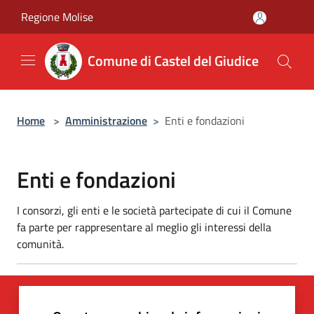
Salta al contenuto principale
Regione Molise
Comune di Castel del Giudice
Home
>
Amministrazione
>
Enti e fondazioni
Enti e fondazioni
I consorzi, gli enti e le società partecipate di cui il Comune
fa parte per rappresentare al meglio gli interessi della
comunità.