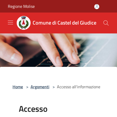
Salta al contenuto principale
Regione Molise
Comune di Castel del Giudice
Home
>
Argomenti
>
Accesso all'informazione
Accesso