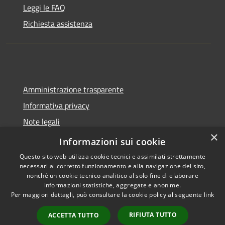
Leggi le FAQ
Richiesta assistenza
Amministrazione trasparente
Informativa privacy
Note legali
×
Dichiarazione di accessibilità
Informazioni sui cookie
Questo sito web utilizza cookie tecnici e assimilati strettamente
necessari al corretto funzionamento e alla navigazione del sito,
nonché un cookie tecnico analitico al solo fine di elaborare
informazioni statistiche, aggregate e anonime.
RSS
Copyright © 2026 • Comune di
Per maggiori dettagli, può consultare la cookie policy al seguente
link
Accessibilità
Castel del Giudice • Powered by
Privacy
Municipium
Accesso
•
RIFIUTA TUTTO
ACCETTA TUTTO
Cookie
redazione