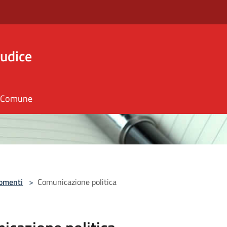
iudice
il Comune
omenti
>
Comunicazione politica