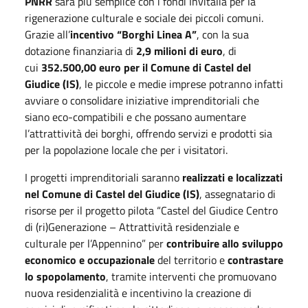
PNRR
sarà più semplice con i fondi Invitalia per la
rigenerazione culturale e sociale dei piccoli comuni.
Grazie all’
incentivo “Borghi Linea A”
, con la sua
dotazione finanziaria di
2,9 milioni di euro
, di
cui
352.500,00 euro per il Comune di Castel del
Giudice (IS)
, le piccole e medie imprese potranno infatti
avviare o consolidare iniziative imprenditoriali che
siano eco-compatibili e che possano aumentare
l’attrattività dei borghi, offrendo servizi e prodotti sia
per la popolazione locale che per i visitatori.
I progetti imprenditoriali saranno
realizzati e localizzati
nel Comune di Castel del Giudice (IS)
, assegnatario di
risorse per il progetto pilota “Castel del Giudice Centro
di (ri)Generazione – Attrattività residenziale e
culturale per l’Appennino” per
contribuire allo sviluppo
economico e occupazionale
del territorio e
contrastare
lo spopolamento
, tramite interventi che promuovano
nuova residenzialità e incentivino la creazione di