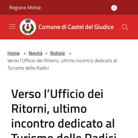
Salta al contenuto principale
Regione Molise
Comune di Castel del Giudice
Home
>
Novità
>
Notizie
>
Verso l’Ufficio dei Ritorni, ultimo incontro dedicato al
Turismo delle Radici
Verso l’Ufficio dei
Ritorni, ultimo
incontro dedicato al
Turismo delle Radici