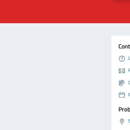
Cont
Prob