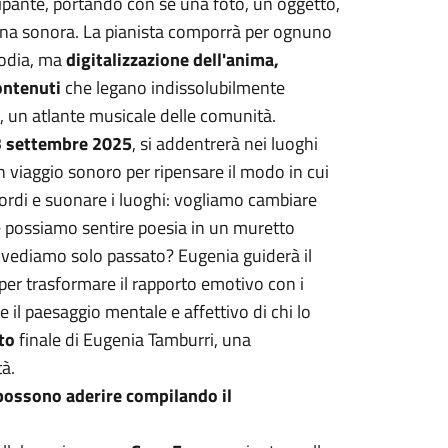
ipante, portando con sé una foto, un oggetto,
nna sonora. La pianista comporrà per ognuno
lodia, ma
digitalizzazione dell'anima,
ontenuti
che legano indissolubilmente
le, un atlante musicale delle comunità.
3 settembre 2025
, si addentrerà nei luoghi
 Un viaggio sonoro per ripensare il modo in cui
cordi e suonare i luoghi: vogliamo cambiare
 possiamo sentire poesia in un muretto
e vediamo solo passato? Eugenia guiderà il
 per trasformare il rapporto emotivo con i
 il paesaggio mentale e affettivo di chi lo
to
finale di Eugenia Tamburri, una
tà.
 possono aderire compilando il