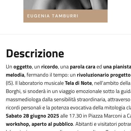
Descrizione
Un
oggetto
, un
ricordo
, una
parola cara
ed
una pianist
melodia
, fermando il tempo: un
rivoluzionario progett
(IS). Il laboratorio musicale
Tela di Note
, nell’ambito del
Borghi, si snoderà in un viaggio emozionale sotto la guid
massmediologa dalla sensibilità straordinaria, attravers
ricordi personali e la potenza evocativa della mitologia cl
Sabato 28 giugno 2025
alle 17.30 in Piazza Marconi a Ca
workshop, aperto al pubblico
. Abitanti e visitatori pot