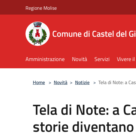
Salta al contenuto principale
Regione Molise
Comune di Castel del G
Amministrazione
Novità
Servizi
Vivere 
Home
>
Novità
>
Notizie
>
Tela di Note: a Ca
Tela di Note: a C
storie diventano