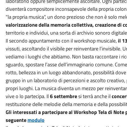
laboratorio oppure semplicemente ascoltare. Ogni partec
diventerà compositore inconsapevole della propria colo
"la propria musica", un dono prezioso che non è solo me
valorizzazione della memoria collettiva, creazione di c
territorio e individui, una sorta di archivio sonoro digita
Il secondo appuntamento con il workshop musicale,
il 1
vissuti, ascoltando il visibile per reinventare l’invisibile.
vediamo i luoghi che abitiamo. Non basta raccontare i ri
sguardo, spostare l’asse dell’immaginario comune. Come
rotto, bellezza in un luogo abbandonato, possibilità dov
gruppo in un laboratorio di percezioni e ascolto creativo,
propri luoghi. La musica diventa un mezzo per reinventare
vive o lo partecipa. Il
6 settembre
si terrà anche il
concer
restituzione delle melodie della memoria e della possibili
Gli interessati a partecipare al Workshop Tela di Note
seguente
modulo