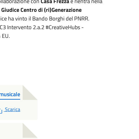
collaborazione con
Casa Frezza
e rientra nella
 Giudice Centro di (ri)Generazione
dice ha vinto il Bando Borghi del PNRR.
1C3 Intervento 2.a.2 #CreativeHubs -
n EU.
 musicale
PDF
Scarica