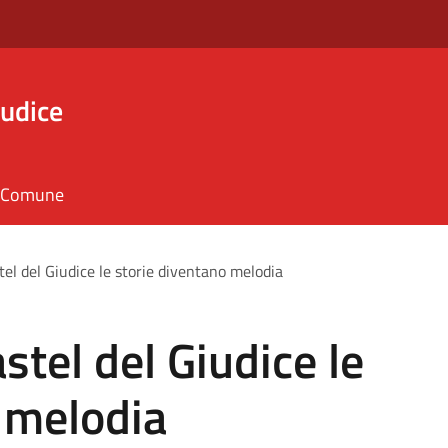
iudice
il Comune
stel del Giudice le storie diventano melodia
astel del Giudice le
 melodia