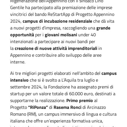
Rigenerazione dell’Appennino con il sindaco Lino
Gentile ha partecipato alla premiazione delle imprese
vincitrici del bando ReStartApp di Progetto Appennino
2024,
campus di incubazione residenziale
che dà vita
a nuovi progetti d’impresa, raccogliendo una
grande
opportunità
per i
giovani molisani
under 40
intenzionati a partecipare ai nuovi bandi per
la
creazione di nuove attività imprenditoriali
in
Appennino e contribuire allo sviluppo delle aree
interne.
Ai tre migliori progetti elaborati nell’ambito del
campus
intensivo
che si è svolto a L’Aquila tra luglio e
settembre 2024, la Fondazione ha assegnato premi di
startup per un valore totale di 60.000 euro, destinati a
supportarne la realizzazione.
Primo premio
al
Progetto
“RiPonza”
di
Rasema Ronci
di Arcinazzo
Romano (RM), un campus immersivo di lingua e cultura
italiana che offre un’esperienza formativa unica,