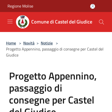
Salta al contenuto principale
Regione Molise
Comune di Castel del Giudice
Home
>
Novità
>
Notizie
>
Progetto Appennino, passaggio di consegne per Castel del
Giudice
Progetto Appennino,
passaggio di
consegne per Castel
del Giudice