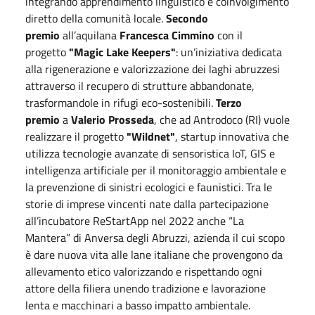
integrando apprendimento linguistico e coinvolgimento
diretto della comunità locale.
Secondo
premio
all’aquilana
Francesca Cimmino
con il
progetto
"Magic Lake Keepers"
: un’iniziativa dedicata
alla rigenerazione e valorizzazione dei laghi abruzzesi
attraverso il recupero di strutture abbandonate,
trasformandole in rifugi eco-sostenibili.
Terzo
premio
a
Valerio Prosseda
, che ad Antrodoco (RI) vuole
realizzare il progetto
"Wildnet"
, startup innovativa che
utilizza tecnologie avanzate di sensoristica IoT, GIS e
intelligenza artificiale per il monitoraggio ambientale e
la prevenzione di sinistri ecologici e faunistici. Tra le
storie di imprese vincenti nate dalla partecipazione
all’incubatore ReStartApp nel 2022 anche “La
Mantera” di Anversa degli Abruzzi, azienda il cui scopo
è dare nuova vita alle lane italiane che provengono da
allevamento etico valorizzando e rispettando ogni
attore della filiera unendo tradizione e lavorazione
lenta e macchinari a basso impatto ambientale.