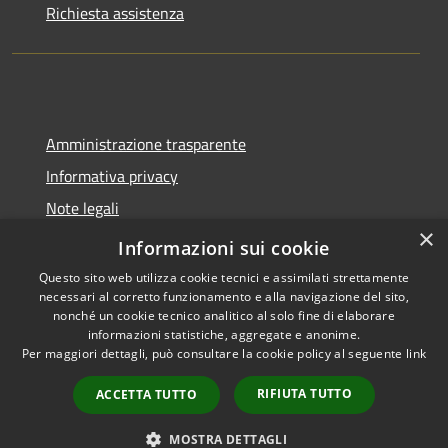
Richiesta assistenza
Amministrazione trasparente
Informativa privacy
Note legali
×
Dichiarazione di accessibilità
Informazioni sui cookie
Questo sito web utilizza cookie tecnici e assimilati strettamente
necessari al corretto funzionamento e alla navigazione del sito,
nonché un cookie tecnico analitico al solo fine di elaborare
informazioni statistiche, aggregate e anonime.
RSS
Copyright © 2026 • Comune di
Per maggiori dettagli, può consultare la cookie policy al seguente
link
Accessibilità
Castel del Giudice • Powered by
Privacy
Municipium
Accesso
•
RIFIUTA TUTTO
ACCETTA TUTTO
Cookie
redazione
Mappa del sito
MOSTRA DETTAGLI