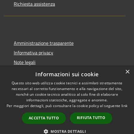
Richiesta assistenza
Amministrazione trasparente
Informativa privacy
Note legali
×
Dichiarazione di accessibilità
Informazioni sui cookie
Questo sito web utilizza cookie tecnici e assimilati strettamente
necessari al corretto funzionamento e alla navigazione del sito,
nonché un cookie tecnico analitico al solo fine di elaborare
informazioni statistiche, aggregate e anonime.
RSS
Copyright © 2026 • Comune di
Per maggiori dettagli, può consultare la cookie policy al seguente
link
Accessibilità
Castel del Giudice • Powered by
Privacy
Municipium
Accesso
•
RIFIUTA TUTTO
ACCETTA TUTTO
Cookie
redazione
Mappa del sito
MOSTRA DETTAGLI