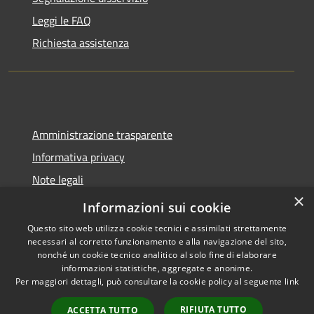
Leggi le FAQ
Richiesta assistenza
Amministrazione trasparente
Informativa privacy
Note legali
×
Dichiarazione di accessibilità
Informazioni sui cookie
Questo sito web utilizza cookie tecnici e assimilati strettamente
necessari al corretto funzionamento e alla navigazione del sito,
nonché un cookie tecnico analitico al solo fine di elaborare
informazioni statistiche, aggregate e anonime.
RSS
Copyright © 2026 • Comune di
Per maggiori dettagli, può consultare la cookie policy al seguente
link
Accessibilità
Castel del Giudice • Powered by
Privacy
Municipium
Accesso
•
RIFIUTA TUTTO
ACCETTA TUTTO