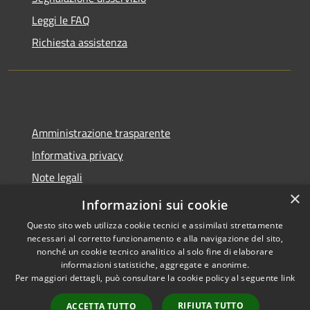
Leggi le FAQ
Richiesta assistenza
Amministrazione trasparente
Informativa privacy
Note legali
×
Dichiarazione di accessibilità
Informazioni sui cookie
Questo sito web utilizza cookie tecnici e assimilati strettamente
necessari al corretto funzionamento e alla navigazione del sito,
nonché un cookie tecnico analitico al solo fine di elaborare
informazioni statistiche, aggregate e anonime.
RSS
Copyright © 2026 • Comune di
Per maggiori dettagli, può consultare la cookie policy al seguente
link
Accessibilità
Castel del Giudice • Powered by
Privacy
Municipium
Accesso
•
RIFIUTA TUTTO
ACCETTA TUTTO