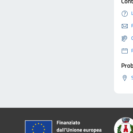
Cont
Prob