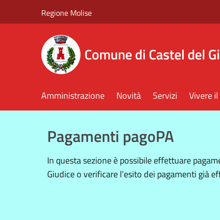
Salta al contenuto principale
Regione Molise
Comune di Castel del G
Amministrazione
Novità
Servizi
Vivere 
Pagamenti pagoPA
In questa sezione è possibile effettuare paga
Giudice o verificare l’esito dei pagamenti già ef