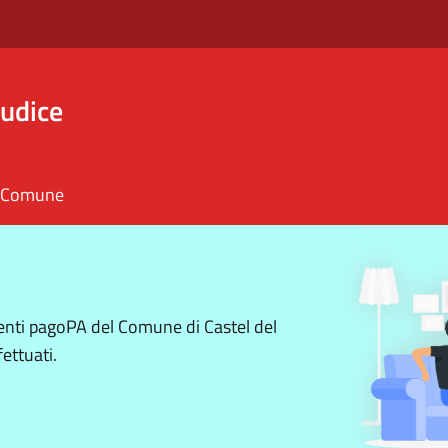
iudice
il Comune
menti pagoPA del Comune di Castel del
fettuati.