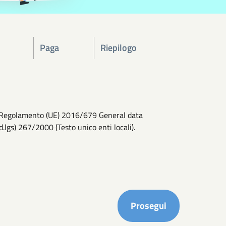
Paga
Riepilogo
 del Regolamento (UE) 2016/679 General data
d.lgs) 267/2000 (Testo unico enti locali).
Completa i ca
Prosegui