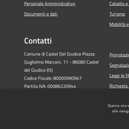
Personale Amministrativo
Catasto e
Documenti e dati
Turismo
Mobilità e
Contatti
Comune di Castel Del Giudice Piazza
Prenotaz
Guglielmo Marconi, 11 - 86080 Castel
Segnalazi
del Giudice (IS)
Leggi le 
Codice Fiscale: 80000990947
Richiesta
Partita IVA: 00086220944
PEC:
casteldelgiudice@pec.it
Centralino Unico: +39 0865 946130
Questo sito 
alla navig