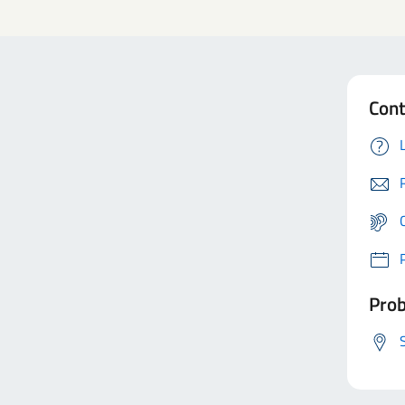
Cont
Prob