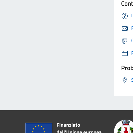
Cont
Prob