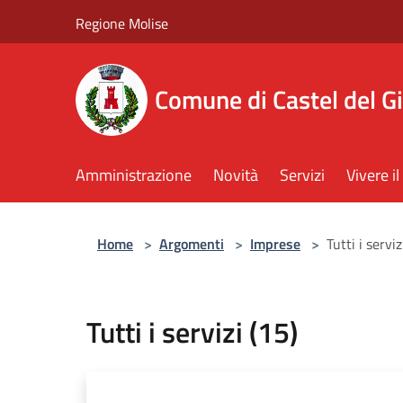
Salta al contenuto principale
Regione Molise
Comune di Castel del G
Amministrazione
Novità
Servizi
Vivere 
Home
>
Argomenti
>
Imprese
>
Tutti i serviz
Tutti i servizi (15)