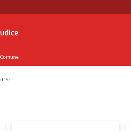
iudice
il Comune
i (15)