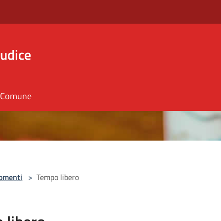
iudice
il Comune
omenti
>
Tempo libero