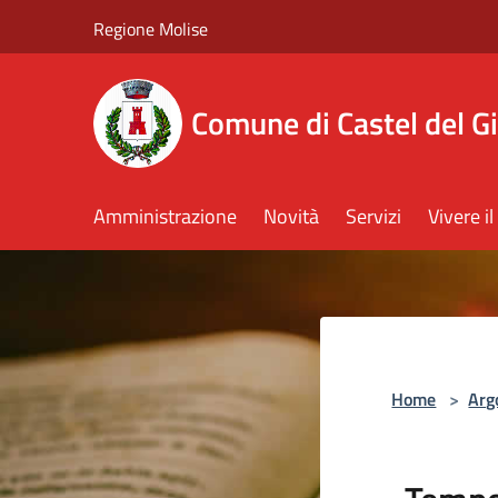
Salta al contenuto principale
Regione Molise
Comune di Castel del G
Amministrazione
Novità
Servizi
Vivere 
Home
>
Arg