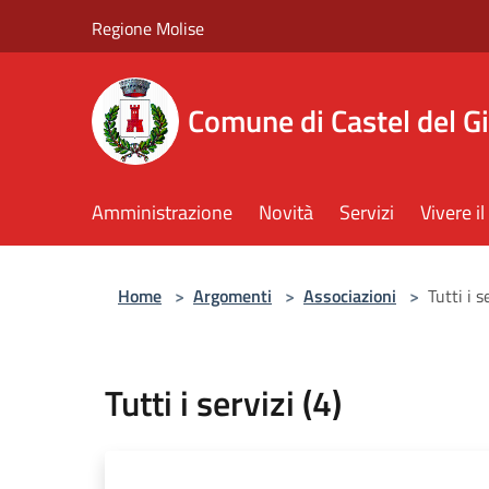
Salta al contenuto principale
Regione Molise
Comune di Castel del G
Amministrazione
Novità
Servizi
Vivere 
Home
>
Argomenti
>
Associazioni
>
Tutti i s
Tutti i servizi (4)