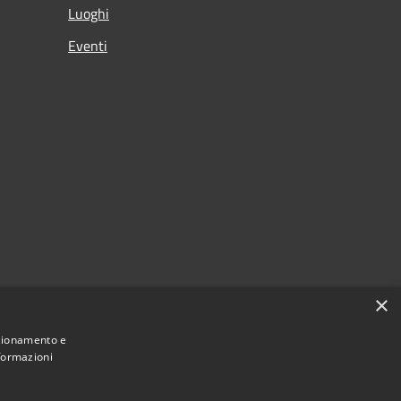
Luoghi
Eventi
×
nzionamento e
nformazioni