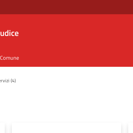
iudice
il Comune
ervizi (4)