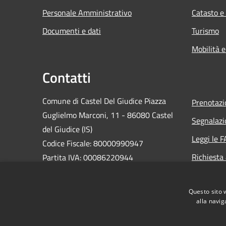
Personale Amministrativo
Catasto e
Documenti e dati
Turismo
Mobilità e
Contatti
Comune di Castel Del Giudice Piazza
Prenotaz
Guglielmo Marconi, 11 - 86080 Castel
Segnalazi
del Giudice (IS)
Leggi le 
Codice Fiscale: 80000990947
Richiesta
Partita IVA: 00086220944
PEC:
casteldelgiudice@pec.it
Centralino Unico: +39 0865 946130
Questo sito 
alla navig