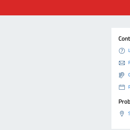
Cont
Prob