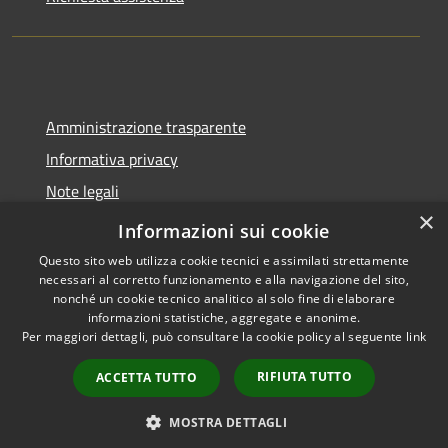
Amministrazione trasparente
Informativa privacy
Note legali
×
Dichiarazione di accessibilità
Informazioni sui cookie
Questo sito web utilizza cookie tecnici e assimilati strettamente
necessari al corretto funzionamento e alla navigazione del sito,
nonché un cookie tecnico analitico al solo fine di elaborare
informazioni statistiche, aggregate e anonime.
RSS
Copyright © 2026 • Comune di
Per maggiori dettagli, può consultare la cookie policy al seguente
link
Accessibilità
Castel del Giudice • Powered by
Privacy
Municipium
Accesso
•
RIFIUTA TUTTO
ACCETTA TUTTO
Cookie
redazione
Mappa del sito
MOSTRA DETTAGLI