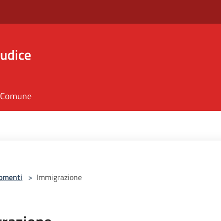
iudice
il Comune
omenti
>
Immigrazione