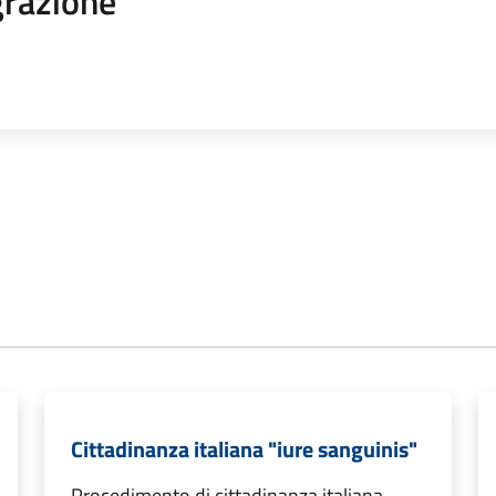
razione
Cittadinanza italiana "iure sanguinis"
Procedimento di cittadinanza italiana