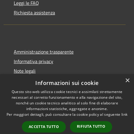
Leggi le FAQ
Richiesta assistenza
Amministrazione trasparente
Informativa privacy
Note legali
×
Dichiarazione di accessibilità
Informazioni sui cookie
Questo sito web utilizza cookie tecnici e assimilati strettamente
necessari al corretto funzionamento e alla navigazione del sito,
nonché un cookie tecnico analitico al solo fine di elaborare
informazioni statistiche, aggregate e anonime.
RSS
Copyright © 2026 • Comune di
Per maggiori dettagli, può consultare la cookie policy al seguente
link
Accessibilità
Castel del Giudice • Powered by
Privacy
Municipium
Accesso
•
RIFIUTA TUTTO
ACCETTA TUTTO
Cookie
redazione