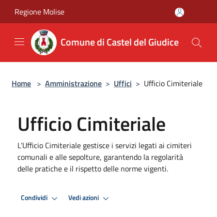
Salta al contenuto principale
Regione Molise
Comune di Castel del Giudice
Home
>
Amministrazione
>
Uffici
>
Ufficio Cimiteriale
Ufficio Cimiteriale
L’Ufficio Cimiteriale gestisce i servizi legati ai cimiteri
comunali e alle sepolture, garantendo la regolarità
delle pratiche e il rispetto delle norme vigenti.
Condividi
Vedi azioni