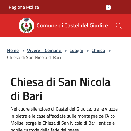
Salta al contenuto principale
Regione Molise
Comune di Castel del Giudice
Home
>
Vivere il Comune
>
Luoghi
>
Chiesa
>
Chiesa di San Nicola di Bari
Chiesa di San Nicola
di Bari
Nel cuore silenzioso di Castel del Giudice, tra le viuzze
in pietra e le case affacciate sulle montagne dell’Alto
Molise, sorge la Chiesa di San Nicola di Bari, antica e
nobile custode della fede del paese.