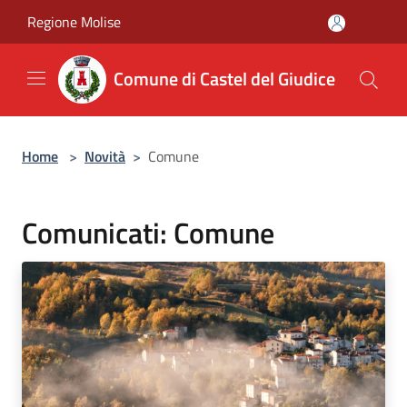
Salta al contenuto principale
Regione Molise
Comune di Castel del Giudice
Home
>
Novità
>
Comune
Comunicati: Comune