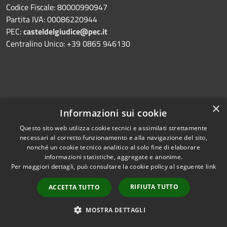
Codice Fiscale: 80000990947
Partita IVA: 00086220944
PEC:
casteldelgiudice@pec.it
Centralino Unico: +39 0865 946130
×
Prenotazione appuntamento
Informazioni sui cookie
Segnalazione disservizio
Questo sito web utilizza cookie tecnici e assimilati strettamente
necessari al corretto funzionamento e alla navigazione del sito,
Leggi le FAQ
nonché un cookie tecnico analitico al solo fine di elaborare
Richiesta assistenza
informazioni statistiche, aggregate e anonime.
Per maggiori dettagli, può consultare la cookie policy al seguente
link
RIFIUTA TUTTO
ACCETTA TUTTO
MOSTRA DETTAGLI
Amministrazione trasparente