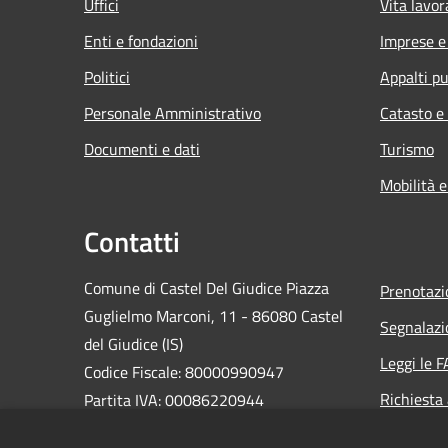
Uffici
Vita lavor
Enti e fondazioni
Imprese 
Politici
Appalti pu
Personale Amministrativo
Catasto e
Documenti e dati
Turismo
Mobilità e
Contatti
Comune di Castel Del Giudice Piazza
Prenotaz
Guglielmo Marconi, 11 - 86080 Castel
Segnalazi
del Giudice (IS)
Leggi le 
Codice Fiscale: 80000990947
Richiesta
Partita IVA: 00086220944
PEC:
casteldelgiudice@pec.it