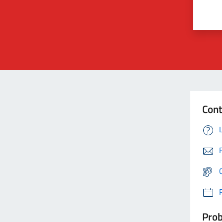
Cont
Prob