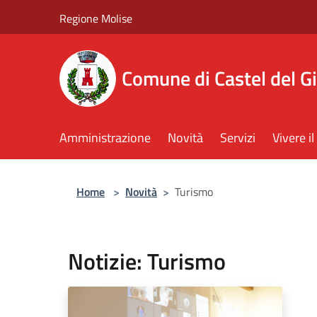
Salta al contenuto principale
Regione Molise
Comune di Castel del G
Amministrazione
Novità
Servizi
Vivere 
Home
>
Novità
>
Turismo
Notizie: Turismo