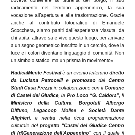
doveva contenere la pluralità del borgo, il suo
radicamento nel territorio appenninico, la sua
vocazione all'apertura e alla trasformazione. Grazie
anche al contributo fotografico di Emanuele
Scocchera, siamo partiti dall'esperienza vissuta, da
chi abita, attraversa e vive questo luogo, per arrivare
a un segno geometrico inscritto in un cerchio, dove la
luce e i colori diventano linguaggio di comunità. Non
un simbolo statico, ma un prisma in movimento»
RadicalMente Festival
è un evento letterario
diretto
da Luciana Petrocelli
e
promosso
dal
Centro
Studi Casa Frezza
in collaborazione con il
Comune
di Castel del Giudice
, la
Pro Loco “G. Caldora”
, il
Ministero della Cultura
,
Borgotufi Albergo
Diffuso, Legacoop Molise
e
Società Dante
Alighieri,
e rientra nella ricca programmazione
culturale del
progetto “Castel del Giudice Centro
di (ri)Generazione dell’Appennino”
con il quale il