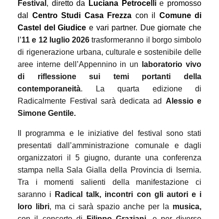
Festival
,
diretto da
Luciana Petroce
lli
e
promosso
dal
Centro Studi Casa Frezza
con il
Comune di
Castel del Giudice
e vari partner.
Due giornate che
l’
11 e 12 luglio 2026
trasformeranno il borgo simbolo
di rigenerazione urbana, culturale e sostenibile delle
aree interne dell’Appennino in un
laboratorio vivo
di riflessione sui temi portanti della
contemporaneità
. La quarta edizione di
Radicalmente Festival sarà dedicata ad
Alessio e
Simone Gentile.
Il programma e le iniziative del festival sono stati
presentati dall’amministrazione comunale e dagli
organizzatori il 5 giugno, durante una conferenza
stampa nella Sala Gialla della Provincia di Isernia.
Tr
a i momenti salienti della manifestazione ci
saranno i
Radical talk, incontri con gli autori e i
loro libri
, ma ci sarà spazio anche per la
musica,
con il concerto di
Filippo Graziani
, e per diverse