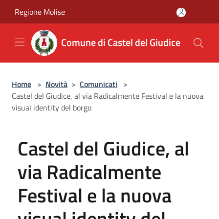
Salta al contenuto principale
Regione Molise
Comune di Castel del Giudice
Home
>
Novità
>
Comunicati
>
Castel del Giudice, al via Radicalmente Festival e la nuova
visual identity del borgo
Castel del Giudice, al
via Radicalmente
Festival e la nuova
visual identity del