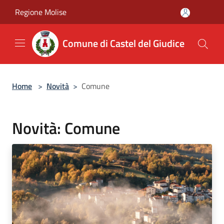
Salta al contenuto principale
Regione Molise
Comune di Castel del Giudice
Home
>
Novità
>
Comune
Novità: Comune