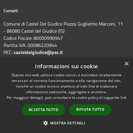
Contatti
Comune di Castel Del Giudice Piazza Guglielmo Marconi, 11
- 86080 Castel del Giudice (IS)
Codice Fiscale: 80000990947
Partita IVA: 00086220944
PEC:
casteldelgiudice@pec.it
Centralino Unico: +39 0865 946130
×
Informazioni sui cookie
Questo sito web utilizza cookie tecnici e assimilati strettamente
necessari al corretto funzionamento e alla navigazione del sito,
nonché un cookie tecnico analitico al solo fine di elaborare
informazioni statistiche, aggregate e anonime.
Prenotazione appuntamento
Per maggiori dettagli, può consultare la cookie policy al seguente
link
Segnalazione disservizio
RIFIUTA TUTTO
ACCETTA TUTTO
Leggi le FAQ
MOSTRA DETTAGLI
Richiesta assistenza