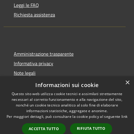
Leggi le FAQ
Richiesta assistenza
Amministrazione trasparente
Informativa privacy
Note legali
×
Dichiarazione di accessibilità
Informazioni sui cookie
Questo sito web utilizza cookie tecnici e assimilati strettamente
necessari al corretto funzionamento e alla navigazione del sito,
nonché un cookie tecnico analitico al solo fine di elaborare
informazioni statistiche, aggregate e anonime.
RSS
Copyright © 2026 • Comune di
Per maggiori dettagli, può consultare la cookie policy al seguente
link
Accessibilità
Castel del Giudice • Powered by
Privacy
Municipium
Accesso
•
RIFIUTA TUTTO
ACCETTA TUTTO