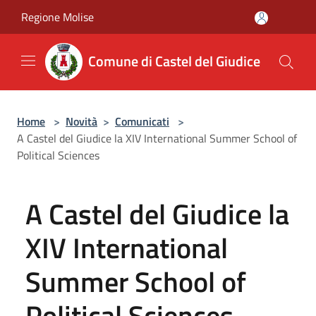
Salta al contenuto principale
Regione Molise
Comune di Castel del Giudice
Home
>
Novità
>
Comunicati
>
A Castel del Giudice la XIV International Summer School of
Political Sciences
A Castel del Giudice la
XIV International
Summer School of
Political Sciences