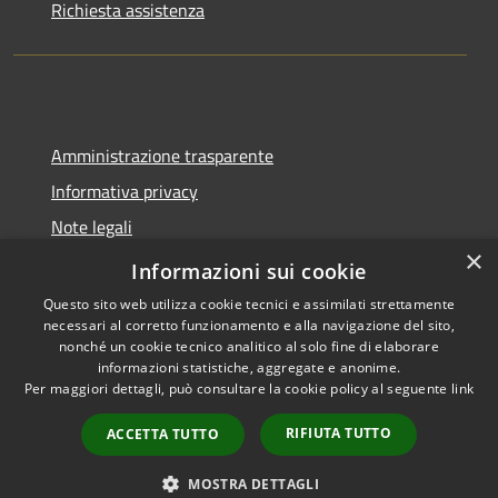
Richiesta assistenza
Amministrazione trasparente
Informativa privacy
Note legali
×
Dichiarazione di accessibilità
Informazioni sui cookie
Questo sito web utilizza cookie tecnici e assimilati strettamente
necessari al corretto funzionamento e alla navigazione del sito,
nonché un cookie tecnico analitico al solo fine di elaborare
informazioni statistiche, aggregate e anonime.
RSS
Copyright © 2026 • Comune di
Per maggiori dettagli, può consultare la cookie policy al seguente
link
Accessibilità
Castel del Giudice • Powered by
Privacy
Municipium
Accesso
•
RIFIUTA TUTTO
ACCETTA TUTTO
Cookie
redazione
Mappa del sito
MOSTRA DETTAGLI