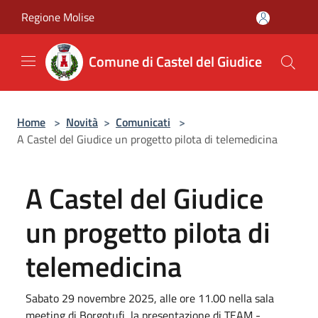
Salta al contenuto principale
Regione Molise
Comune di Castel del Giudice
Home
>
Novità
>
Comunicati
>
A Castel del Giudice un progetto pilota di telemedicina
A Castel del Giudice
un progetto pilota di
telemedicina
Sabato 29 novembre 2025, alle ore 11.00 nella sala
meeting di Borgotufi, la presentazione di TEAM -