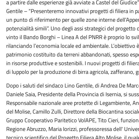
a partire dalle esperienze già avviate a Castel del Giudice”
Gentile – “Presenteremo innovativi progetti di filiera in 
un punto di riferimento per quelle zone interne dell’App
potenzialità simili”. Uno degli assi strategici del progetto
vinto il Bando Borghi – Linea A del PNRR è proprio lo svil
rilanciando l’economia locale ed ambientale. L’obiettivo è 
patrimonio costituito da terreni abbandonati, spesso espo
in risorse produttive e sostenibili. I nuovi progetti di fili
di luppolo per la produzione di birra agricola, zafferano, 
Dopo i saluti del sindaco Lino Gentile, di Andrea De Mar
Daniele Saia, Presidente della Provincia di Isernia, si sus
Responsabile nazionale aree protette di Legambiente, Ang
del Molise, Camillo Zulli, Direttore della Biocantina socia
Gruppo Cooperativo Paritetico VolAPE, Tito Cieri, funzion
Regione Abruzzo, Maria Iorizzi, professoressa dell' Unive
tecnico scientifico del Progetto Filiera Alto Molise, il qual