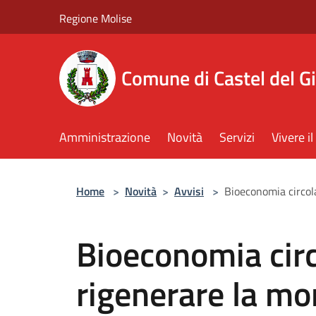
Salta al contenuto principale
Regione Molise
Comune di Castel del G
Amministrazione
Novità
Servizi
Vivere 
Home
>
Novità
>
Avvisi
>
Bioeconomia circol
Bioeconomia circ
rigenerare la m