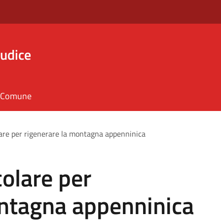
iudice
il Comune
are per rigenerare la montagna appenninica
olare per
ontagna appenninica