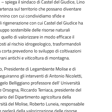
 – spiega il sindaco di Castel del Giudice, Lino
partenza sul territorio che possano diventare
ennino con cui condividiamo sfide e
 di rigenerazione con cui Castel del Giudice ha
uppo sostenibile delle risorse naturali
quello di valorizzare in modo efficace il
sti al rischio idrogeologico, trasformandoli
era corta prevedono lo sviluppo di coltivazioni
grani antichi e viticoltura di montagna.
co, Presidente di Legambiente Molise e di
seguiranno gli interventi di Antonio Nicoletti,
elo Belliggiano professore dell' Università
le Orsogna, Riccardo Terriaca, presidente del
ario del Dipartimento agricoltura della
rsità del Molise, Roberto Luneia, responsabile
e parlerá della valorizzazione delle risorse