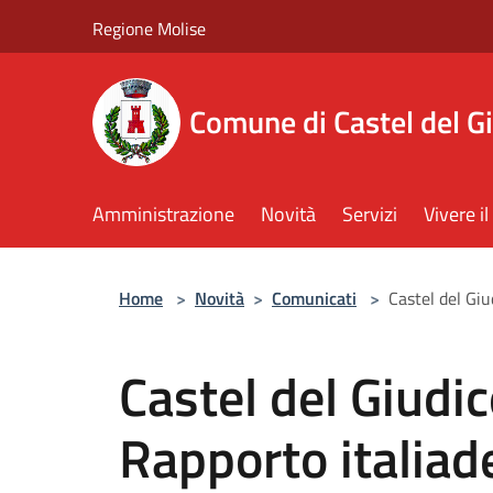
Salta al contenuto principale
Regione Molise
Comune di Castel del G
Amministrazione
Novità
Servizi
Vivere 
Home
>
Novità
>
Comunicati
>
Castel del Giu
Castel del Giudic
Rapporto italia