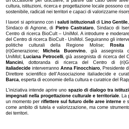
un’occasione per discutere, a partire dal caso delle aree
cultura, istituzioni, ricerca e progettazione locale possono c
sostenibile, radicati nei territori e capaci di valorizzarne ri
I lavori si apriranno con i
saluti istituzionali
di
Lino Gentile
Sindaco di Agnone, di
Pietro Castrataro
, Sindaco di Ise
Centro di ricerca BioCult – UniMol. A introdurre e moderar
del Centro di ricerca BioCult - UniMol. Seguiranno gli interv
politiche culturali della Regione Molise;
Rosita 
(ri)Generazione;
Michela Buonvino
, già assegnista d
UniMol;
Luciana Petrocelli
, già assegnista di ricerca del
Mancini
, dottoranda di ricerca del Centro di (ri)
italiadecide
interverranno
Anna Finocchiaro
, Presidente d
Direttore scientifico dell’Associazione italiadecide e cur
Barca
, esperta di economie della cultura e curatrice del Rap
L’iniziativa intende aprire uno
spazio di dialogo tra istituz
impegnati nella progettazione culturale e territoriale
. La
un momento per
riflettere sul futuro delle aree interne
e s
come ambito di tutela e valorizzazione, ma come strumento 
dei territori.