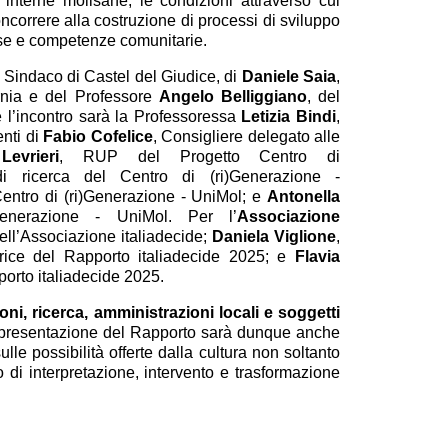
 interne molisane, le condizioni attraverso cui
oncorrere alla costruzione di processi di sviluppo
sorse e competenze comunitarie.
, Sindaco di Castel del Giudice, di
Daniele Saia
,
rnia e del Professore
Angelo Belliggiano
, del
e l’incontro sarà la Professoressa
Letizia Bindi
,
enti di
Fabio Cofelice
, Consigliere delegato alle
Levrieri
, RUP del Progetto Centro di
i ricerca del Centro di (ri)Generazione -
 Centro di (ri)Generazione - UniMol; e
Antonella
Generazione - UniMol. Per l’
Associazione
ell’Associazione italiadecide;
Daniela Viglione
,
atrice del Rapporto italiadecide 2025; e
Flavia
porto italiadecide 2025.
ioni, ricerca, amministrazioni locali e soggetti
 presentazione del Rapporto sarà dunque anche
ulle possibilità offerte dalla cultura non soltanto
di interpretazione, intervento e trasformazione