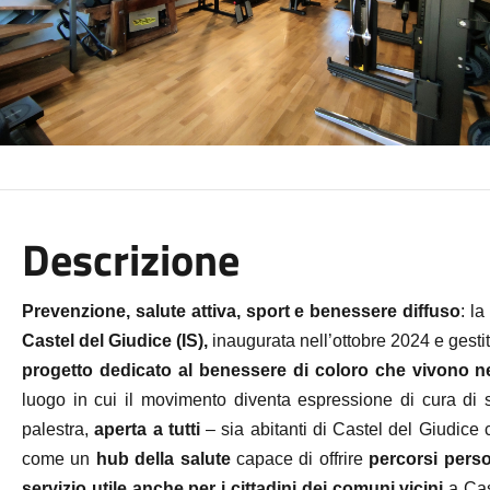
Descrizione
Prevenzione, salute attiva, sport e benessere diffuso
: l
Castel del Giudice (IS),
inaugurata nell’ottobre 2024 e gestit
progetto dedicato al benessere di coloro che vivono nel
luogo in cui il movimento diventa espressione di cura di 
palestra,
aperta a tutti
– sia abitanti di Castel del Giudice che
come un
hub della salute
capace di offrire
percorsi perso
servizio utile anche per i cittadini dei comuni vicini
a Ca