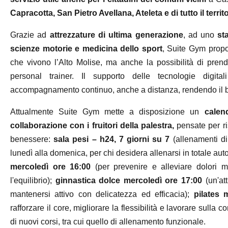
Capracotta, San Pietro Avellana, Ateleta e di tutto il territ
Grazie ad
attrezzature di ultima generazione
, ad uno
st
scienze motorie e medicina dello sport
, Suite Gym propo
che vivono l’Alto Molise, ma anche la possibilità di pren
personal trainer. Il supporto delle tecnologie digitali
accompagnamento continuo, anche a distanza, rendendo il b
Attualmente Suite Gym mette a disposizione un
calen
collaborazione con i fruitori della palestra,
pensate per ri
benessere:
sala pesi – h24, 7 giorni su 7
(allenamenti di
lunedì alla domenica, per chi desidera allenarsi in totale auto
mercoledì ore 16:00
(per prevenire e alleviare dolori mu
l'equilibrio);
ginnastica dolce mercoledì ore 17:00
(un'att
mantenersi attivo con delicatezza ed efficacia);
pilates
rafforzare il core, migliorare la flessibilità e lavorare sulla
di nuovi corsi, tra cui quello di allenamento funzionale.