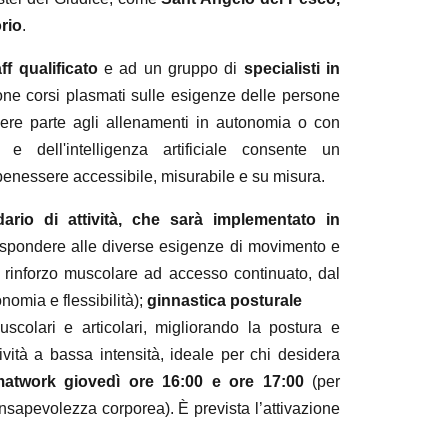
orio
.
aff qualificato
e ad un gruppo di
specialisti in
ne corsi plasmati sulle esigenze delle persone
dere parte agli allenamenti in autonomia o con
 e dell'intelligenza artificiale consente un
enessere accessibile, misurabile e su misura.
dario di attività, che sarà implementato in
spondere alle diverse esigenze di movimento e
 rinforzo muscolare ad accesso continuato, dal
nomia e flessibilità);
ginnastica posturale
scolari e articolari, migliorando la postura e
ività a bassa intensità, ideale per chi desidera
 matwork giovedì ore 16:00 e ore 17:00
(per
 consapevolezza corporea). È prevista l’attivazione