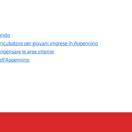
mondo
, incubatore per giovani imprese in Appennino
 ripensare le aree interne
ell'Appennino