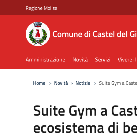
Salta al contenuto principale
Regione Molise
Comune di Castel del G
Amministrazione
Novità
Servizi
Vivere 
Home
>
Novità
>
Notizie
>
Suite Gym a Castel
Suite Gym a Cast
ecosistema di be