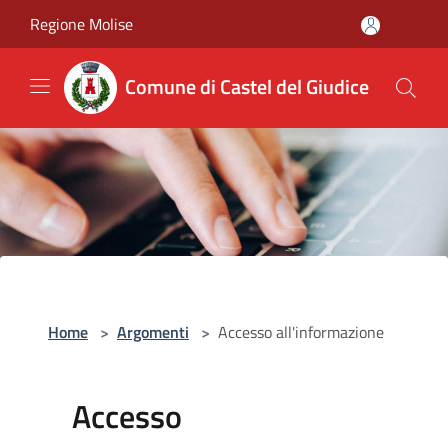
Salta al contenuto principale
Regione Molise
Comune di Castel del Giudice
Home
>
Argomenti
>
Accesso all'informazione
Accesso