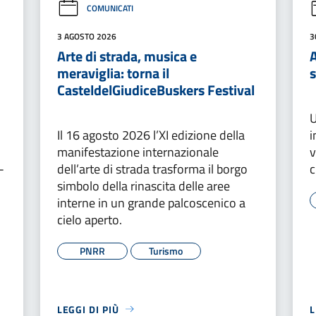
COMUNICATI
3 AGOSTO 2026
3
Arte di strada, musica e
A
meraviglia: torna il
CasteldelGiudiceBuskers Festival
U
Il 16 agosto 2026 l’XI edizione della
i
manifestazione internazionale
v
-
dell’arte di strada trasforma il borgo
c
simbolo della rinascita delle aree
interne in un grande palcoscenico a
cielo aperto.
PNRR
Turismo
LEGGI DI PIÙ
L