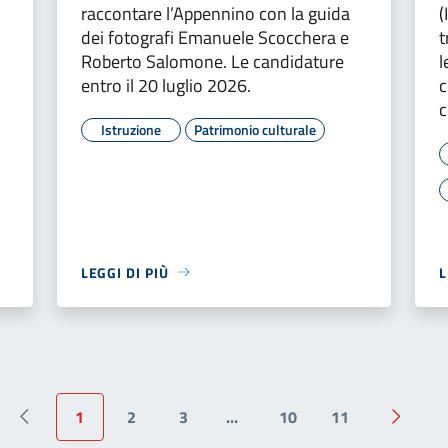
raccontare l’Appennino con la guida
(
dei fotografi Emanuele Scocchera e
t
Roberto Salomone. Le candidature
l
entro il 20 luglio 2026.
c
c
Istruzione
Patrimonio culturale
LEGGI DI PIÙ
L
1
2
3
...
10
11
Pagina precedente
Pagina 