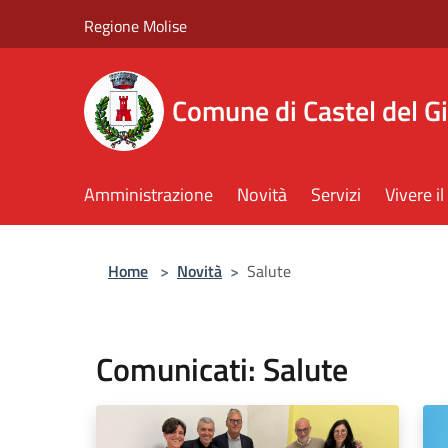
Salta al contenuto principale
Regione Molise
Comune di Castel del G
Amministrazione
Novità
Servizi
Vivere 
Home
>
Novità
>
Salute
Comunicati: Salute