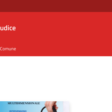
iudice
il Comune