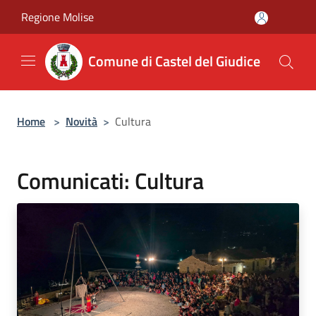
Salta al contenuto principale
Regione Molise
Comune di Castel del Giudice
Home
>
Novità
>
Cultura
Comunicati: Cultura