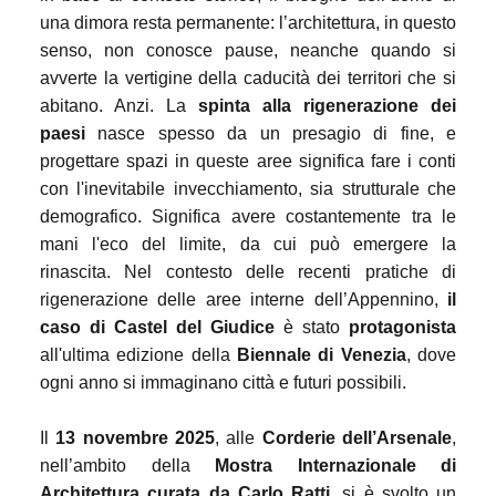
una dimora resta permanente: l’architettura, in questo
senso, non conosce pause, neanche quando si
avverte la vertigine della caducità dei territori che si
abitano. Anzi. La
spinta alla rigenerazione dei
paesi
nasce spesso da un presagio di fine, e
progettare spazi in queste aree significa fare i conti
con l'inevitabile invecchiamento, sia strutturale che
demografico. Significa avere costantemente tra le
mani l'eco del limite, da cui può emergere la
rinascita. Nel contesto delle recenti pratiche di
rigenerazione delle aree interne dell’Appennino,
il
caso di Castel del Giudice
è stato
protagonista
all'ultima edizione della
Biennale di Venezia
, dove
ogni anno si immaginano città e futuri possibili.
Il
13 novembre 2025
, alle
Corderie dell’Arsenale
,
nell’ambito della
Mostra Internazionale di
Architettura curata da Carlo Ratti
, si è svolto un