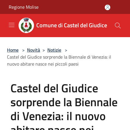
Salta al contenuto principale
Regione Molise
Comune di Castel del Giudice
Home
>
Novità
>
Notizie
>
Castel del Giudice sorprende la Biennale di Venezia: il
nuovo abitare nasce nei piccoli paesi
Castel del Giudice
sorprende la Biennale
di Venezia: il nuovo
abitare nasce nei