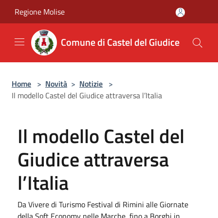
Salta al contenuto principale
Regione Molise
Comune di Castel del Giudice
Home
>
Novità
>
Notizie
>
Il modello Castel del Giudice attraversa l’Italia
Il modello Castel del
Giudice attraversa
l’Italia
Da Vivere di Turismo Festival di Rimini alle Giornate
della Soft Economy nelle Marche, fino a Borghi in