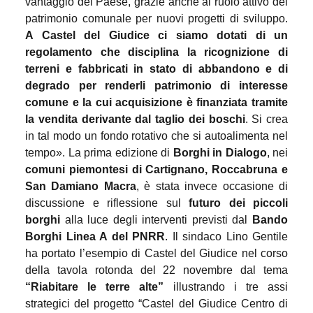
vantaggio del Paese, grazie anche al ruolo attivo del
patrimonio comunale per nuovi progetti di sviluppo.
A Castel del Giudice ci siamo dotati di un
regolamento che disciplina la ricognizione di
terreni e fabbricati in stato di abbandono e di
degrado per renderli patrimonio di interesse
comune e la cui acquisizione è finanziata tramite
la vendita derivante dal taglio dei boschi
. Si crea
in tal modo un fondo rotativo che si autoalimenta nel
tempo». La prima edizione di
Borghi in Dialogo
, nei
comuni piemontesi di Cartignano, Roccabruna e
San Damiano Macra
, è stata invece occasione di
discussione e riflessione sul
futuro dei piccoli
borghi
alla luce degli interventi previsti dal
Bando
Borghi Linea A del PNRR
. Il sindaco Lino Gentile
ha portato l’esempio di Castel del Giudice nel corso
della tavola rotonda del 22 novembre dal tema
“Riabitare le terre alte”
illustrando i tre assi
strategici del
progetto “Castel del Giudice Centro di