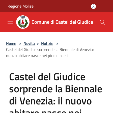
Salta al contenuto principale
Regione Molise
Comune di Castel del Giudice
Home
>
Novità
>
Notizie
>
Castel del Giudice sorprende la Biennale di Venezia: il
nuovo abitare nasce nei piccoli paesi
Castel del Giudice
sorprende la Biennale
di Venezia: il nuovo
abitare nasce nei