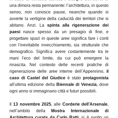
una dimora resta permanente: l’architettura, in questo
senso, non conosce pause, neanche quando si
avverte la vertigine della caducità dei territori che si
abitano. Anzi. La
spinta alla rigenerazione dei
paesi
nasce spesso da un presagio di fine, e
progettare spazi in queste aree significa fare i conti
con l'inevitabile invecchiamento, sia strutturale che
demografico. Significa avere costantemente tra le
mani l'eco del limite, da cui può emergere la
rinascita. Nel contesto delle recenti pratiche di
rigenerazione delle aree interne dell’Appennino,
il
caso di Castel del Giudice
è stato
protagonista
all'ultima edizione della
Biennale di Venezia
, dove
ogni anno si immaginano città e futuri possibili.
Il
13 novembre 2025
, alle
Corderie dell’Arsenale
,
nell’ambito della
Mostra Internazionale di
Architettura curata da Carlo Ratti
, si è svolto un