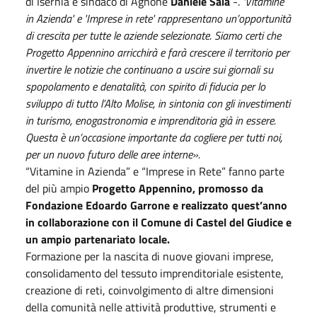
di Isernia e sindaco di Agnone
Daniele Saia
-.
'Vitamine
in Azienda' e 'Imprese in rete' rappresentano un’opportunità
di crescita per tutte le aziende selezionate. Siamo certi che
Progetto Appennino arricchirà e farà crescere il territorio per
invertire le notizie che continuano a uscire sui giornali su
spopolamento e denatalità, con spirito di fiducia per lo
sviluppo di tutto l’Alto Molise, in sintonia con gli investimenti
in turismo, enogastronomia e imprenditoria già in essere.
Questa è un’occasione importante da cogliere per tutti noi,
per un nuovo futuro delle aree interne».
“Vitamine in Azienda” e “Imprese in Rete” fanno parte
del più ampio
Progetto Appennino, promosso da
Fondazione Edoardo Garrone e realizzato quest’anno
in collaborazione con il Comune di Castel del Giudice e
un ampio partenariato locale.
Formazione per la nascita di nuove giovani imprese,
consolidamento del tessuto imprenditoriale esistente,
creazione di reti, coinvolgimento di altre dimensioni
della comunità nelle attività produttive, strumenti e