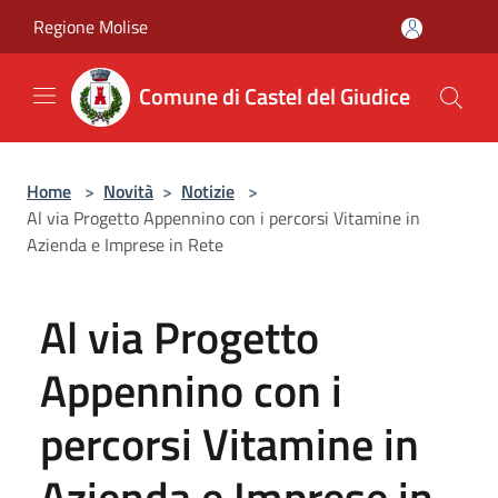
Salta al contenuto principale
Regione Molise
Comune di Castel del Giudice
Home
>
Novità
>
Notizie
>
Al via Progetto Appennino con i percorsi Vitamine in
Azienda e Imprese in Rete
Al via Progetto
Appennino con i
percorsi Vitamine in
Azienda e Imprese in