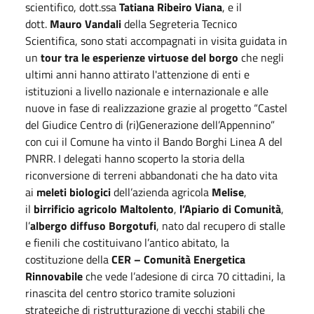
scientifico, dott.ssa
Tatiana Ribeiro Viana
, e il
dott.
Mauro Vandali
della Segreteria Tecnico
Scientifica, sono stati accompagnati in visita guidata in
un
tour tra le esperienze virtuose del borgo
che negli
ultimi anni hanno attirato l'attenzione di enti e
istituzioni a livello nazionale e internazionale e alle
nuove in fase di realizzazione grazie al progetto “Castel
del Giudice Centro di (ri)Generazione dell’Appennino”
con cui il Comune ha vinto il Bando Borghi Linea A del
PNRR. I delegati hanno scoperto la storia della
riconversione di terreni abbandonati che ha dato vita
ai
meleti biologici
dell’azienda agricola
Melise
,
il
birrificio agricolo Maltolento
,
l’Apiario di Comunità
,
l’
albergo diffuso Borgotufi
, nato dal recupero di stalle
e fienili che costituivano l’antico abitato, la
costituzione della
CER – Comunità Energetica
Rinnovabile
che vede l’adesione di circa 70 cittadini, la
rinascita del centro storico tramite soluzioni
strategiche di ristrutturazione di vecchi stabili che