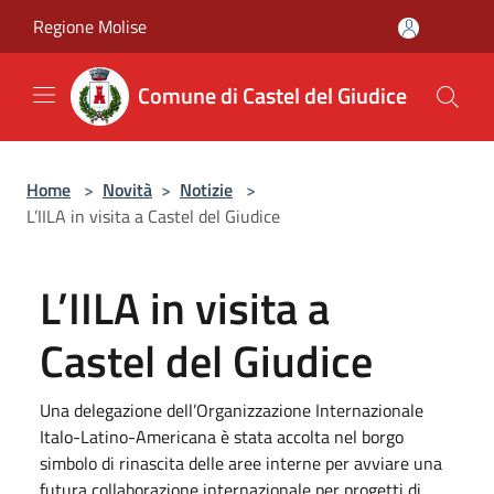
Salta al contenuto principale
Regione Molise
Comune di Castel del Giudice
Home
>
Novità
>
Notizie
>
L’IILA in visita a Castel del Giudice
L’IILA in visita a
Castel del Giudice
Una delegazione dell’Organizzazione Internazionale
Italo-Latino-Americana è stata accolta nel borgo
simbolo di rinascita delle aree interne per avviare una
futura collaborazione internazionale per progetti di