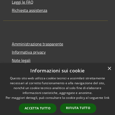
Leggi le FAQ
Richiesta assistenza
Amministrazione trasparente
Informativa privacy
Note legali
×
Dichiarazione di accessibilità
Informazioni sui cookie
Questo sito web utilizza cookie tecnici e assimilati strettamente
necessari al corretto funzionamento e alla navigazione del sito,
nonché un cookie tecnico analitico al solo fine di elaborare
informazioni statistiche, aggregate e anonime.
RSS
Copyright © 2026 • Comune di
Per maggiori dettagli, può consultare la cookie policy al seguente
link
Accessibilità
Castel del Giudice • Powered by
Privacy
Municipium
Accesso
•
RIFIUTA TUTTO
ACCETTA TUTTO
Cookie
redazione