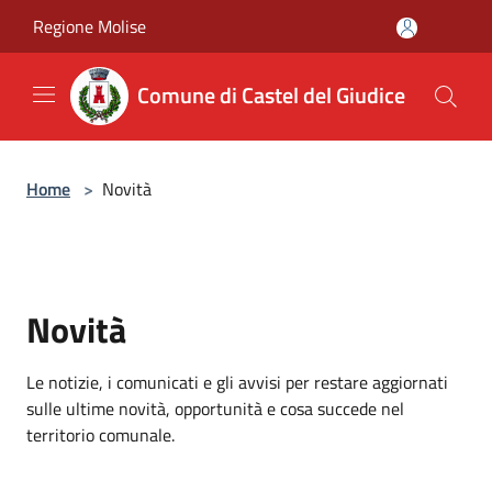
Salta al contenuto principale
Regione Molise
Comune di Castel del Giudice
Home
>
Novità
Novità
Le notizie, i comunicati e gli avvisi per restare aggiornati
sulle ultime novità, opportunità e cosa succede nel
territorio comunale.