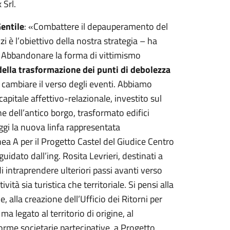
 Srl.
entile
: «Combattere il depauperamento del
i è l’obiettivo della nostra strategia – ha
-. Abbandonare la forma di vittimismo
 della trasformazione dei punti di debolezza
 cambiare il verso degli eventi. Abbiamo
pitale affettivo-relazionale, investito sul
ne dell’antico borgo, trasformato edifici
Oggi la nuova linfa rappresentata
a A per il Progetto Castel del Giudice Centro
idato dall’ing. Rosita Levrieri, destinati a
di intraprendere ulteriori passi avanti verso
ità sia turistica che territoriale. Si pensi alla
alla creazione dell’Ufficio dei Ritorni per
ma legato al territorio di origine, al
rme societarie partecipative, a Progetto