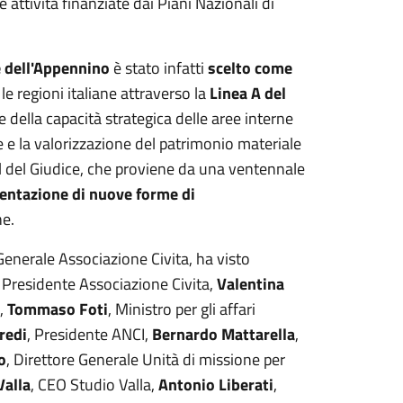
 attività finanziate dai Piani Nazionali di
e dell'Appennino
è stato infatti
scelto come
 le regioni italiane attraverso la
Linea A del
 della capacità strategica delle aree interne
ne e la valorizzazione del patrimonio materiale
el del Giudice, che proviene da una ventennale
entazione di nuove forme di
ne.
enerale Associazione Civita, ha visto
, Presidente Associazione Civita,
Valentina
a,
Tommaso Foti
, Ministro per gli affari
redi
, Presidente ANCI,
Bernardo Mattarella
,
o
, Direttore Generale Unità di missione per
Valla
, CEO Studio Valla,
Antonio Liberati
,