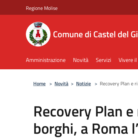
Salta al contenuto principale
Regione Molise
Comune di Castel del G
Amministrazione
Novità
Servizi
Vivere 
Home
>
Novità
>
Notizie
>
Recovery Plan e ri
Recovery Plan e 
borghi, a Roma l