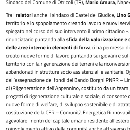
Sindaco del Comune di Otricoli (TR),
Mario Amura
, Napex
Tra i
relatori
anche il sindaco di Castel del Giudice,
Lino G
territorio e lo spopolamento creando lavoro e nuovi serviz
spiegato nel corso del suo intervento il primo cittadino 
rinunciatario puntando alla
sfida della valorizzazione e
delle aree interne in elementi di forza
ci ha permesso di
creato nuove forme di lavoro puntando sui giovani e sul ca
territorio con la rigenerazione dei terreni e la riconversio
abbandonati in strutture socio assistenziali e sanitarie. 
dall’assegnazione dei fondi del Bando Borghi PNRR – Line
di (Ri)generazione dell’Appennino, costituito da un team gu
progetti di rigenerazione culturale e sociale, ci consente 
nuove forme di welfare, di sviluppo sostenibile e di attrattiv
costituzione della CER – Comunità Energetica Rinnovabile, 
agevolare i rientri del capitale umano residente all’estero 
coinvolgimento attivo della comunità anche attraverso fo