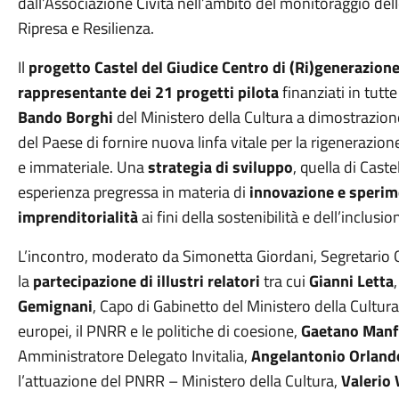
dall’Associazione Civita nell’ambito del monitoraggio delle
Ripresa e Resilienza.
Il
progetto Castel del Giudice Centro di (Ri)generazion
rappresentante dei 21 progetti pilota
finanziati in tutte
Bando Borghi
del Ministero della Cultura a dimostrazione
del Paese di fornire nuova linfa vitale per la rigenerazio
e immateriale. Una
strategia di sviluppo
, quella di Cast
esperienza pregressa in materia di
innovazione e sperim
imprenditorialità
ai fini della sostenibilità e dell’inclusio
L’incontro, moderato da Simonetta Giordani, Segretario G
la
partecipazione di illustri relatori
tra cui
Gianni Letta
Gemignani
, Capo di Gabinetto del Ministero della Cultur
europei, il PNRR e le politiche di coesione,
Gaetano Manf
Amministratore Delegato Invitalia,
Angelantonio Orland
l’attuazione del PNRR – Ministero della Cultura,
Valerio 