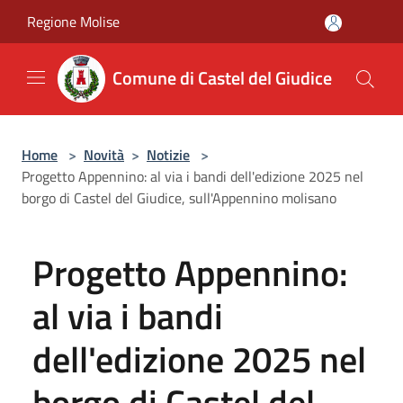
Salta al contenuto principale
Regione Molise
Comune di Castel del Giudice
Home
>
Novità
>
Notizie
>
Progetto Appennino: al via i bandi dell'edizione 2025 nel
borgo di Castel del Giudice, sull'Appennino molisano
Progetto Appennino:
al via i bandi
dell'edizione 2025 nel
borgo di Castel del