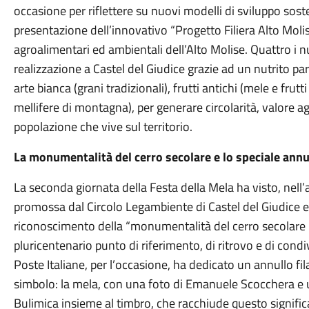
occasione per riflettere su nuovi modelli di sviluppo soste
presentazione dell’innovativo “Progetto Filiera Alto Molis
agroalimentari ed ambientali dell’Alto Molise. Quattro i nuo
realizzazione a Castel del Giudice grazie ad un nutrito par
arte bianca (grani tradizionali), frutti antichi (mele e frutt
mellifere di montagna), per generare circolarità, valore ag
popolazione che vive sul territorio.
La monumentalità del cerro secolare e lo speciale annull
La seconda giornata della Festa della Mela ha visto, nell’
promossa dal Circolo Legambiente di Castel del Giudice e d
riconoscimento della “monumentalità del cerro secolare 
pluricentenario punto di riferimento, di ritrovo e di condiv
Poste Italiane, per l’occasione, ha dedicato un annullo fila
simbolo: la mela, con una foto di Emanuele Scocchera e u
Bulimica insieme al timbro, che racchiude questo signific