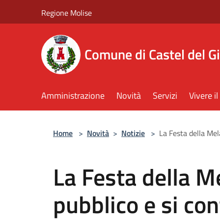
Salta al contenuto principale
Regione Molise
Comune di Castel del G
Amministrazione
Novità
Servizi
Vivere 
Home
>
Novità
>
Notizie
>
La Festa della Mel
La Festa della Me
pubblico e si co