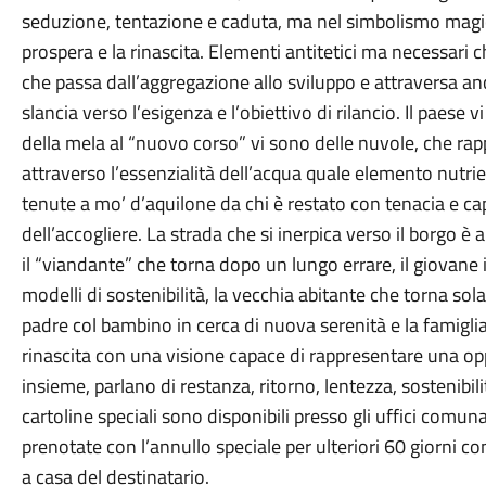
seduzione, tentazione e caduta, ma nel simbolismo magic
prospera e la rinascita. Elementi antitetici ma necessari
che passa dall’aggregazione allo sviluppo e attraversa an
slancia verso l’esigenza e l’obiettivo di rilancio. Il paese 
della mela al “nuovo corso” vi sono delle nuvole, che rapp
attraverso l’essenzialità dell’acqua quale elemento nutrie
tenute a mo’ d’aquilone da chi è restato con tenacia e ca
dell’accogliere. La strada che si inerpica verso il borgo è
il “viandante” che torna dopo un lungo errare, il giovane 
modelli di sostenibilità, la vecchia abitante che torna sola 
padre col bambino in cerca di nuova serenità e la famigli
rinascita con una visione capace di rappresentare una oppo
insieme, parlano di restanza, ritorno, lentezza, sostenibili
cartoline speciali sono disponibili presso gli uffici comu
prenotate con l’annullo speciale per ulteriori 60 giorni con
a casa del destinatario.