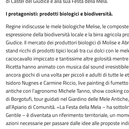
di Castel del Giudice e alla sua Festa della Mela.
I protagonisti: prodotti biologici e biodiversità.
Regine indiscusse le mele biologiche Melise, le composte e 
espressione della biodiversità locale e la birra agricola pr
Giudice. Il mercato dei produttori biologici di Molise e 
stand ricchi di prodotti tipici locali tra cui dolci con le me
caciocavallo impiccato e tantissime altre golosità ment
Ricetta hanno animato con musica dal sound irresistibile i
ancora giochi di una volta per piccoli e adulti di tutte le
Isidoro Nugnes e Carmine Riccio, live painting di fumett
antiche con l’agronomo Michele Tanno, show cooking con
di Borgotufi, tour guidati nel Giardino delle Mele Antiche,
all’Apiario di Comunità. «La Festa della Mela – ha sottolin
Gentile – è diventata un riferimento territoriale, un momen
azioni necessarie per passare dalle idee alle proposte ind