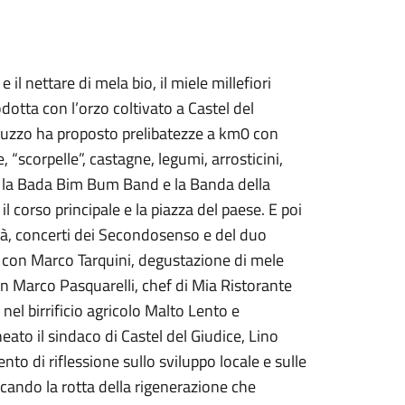
il nettare di mela bio, il miele millefiori
odotta con l’orzo coltivato a Castel del
Abruzzo ha proposto prelibatezze a km0 con
le, “scorpelle”, castagne, legumi, arrosticini,
re la Bada Bim Bum Band e la Banda della
l corso principale e la piazza del paese. E poi
 età, concerti dei Secondosenso e del duo
o con Marco Tarquini, degustazione di mele
 Marco Pasquarelli, chef di Mia Ristorante
 nel birrificio agricolo Malto Lento e
eato il sindaco di Castel del Giudice, Lino
to di riflessione sullo sviluppo locale e sulle
icando la rotta della rigenerazione che